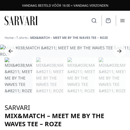
VANDAAG BESTELD VÓÓR 16:00 = VANDAAG VERZONDEN
SARVARI LOGO
Zoeken openen
Ope
Home
›
T-shirts
›
MIX&MATCH – MEET ME BY THE WAVES TEE – ROZE
SARVARI
MIX&MATCH – MEET ME BY THE
WAVES TEE – ROZE