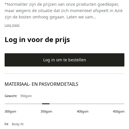
*Normaliter zijn de prijzen van onze producten goedkoper,
maar wegens de situatie dat zich momenteel afspeelt in Azië
zijn de kosten omhoog gegaan. Laten we sam…
Lees meer
Log in voor de prijs
Log in om te bestellen
MATERIAAL- EN PASVORMDETAILS
Gewicht
350gsm
300gsm
350gsm
400gsm
450gsm
Fit
Body fit