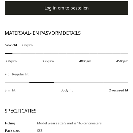
Log in om te bestellen
MATERIAAL- EN PASVORMDETAILS
Gewicht
300gsm
300gsm
350gsm
400gsm
450gsm
Fit
Regular fit
Slim fit
Body fit
Oversized fit
SPECIFICATIES
Fitting
Model wears size S and is 165 centimeters
Pack sizes
SSS