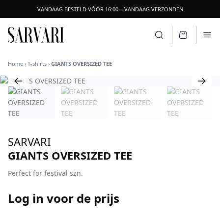
VANDAAG BESTELD VÓÓR 16:00 = VANDAAG VERZONDEN
SARVARI LOGO
Zoeken openen
Ope
Home
›
T-shirts
›
GIANTS OVERSIZED TEE
SARVARI
GIANTS OVERSIZED TEE
Perfect for festival szn.
Log in voor de prijs