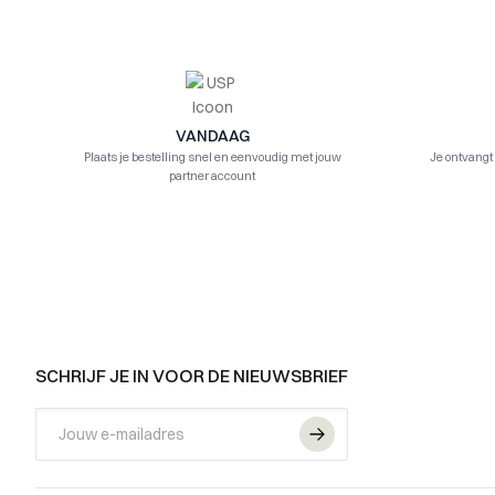
VANDAAG
Plaats je bestelling snel en eenvoudig met jouw
Je ontvangt
partner account
FOOTER
SCHRIJF JE IN VOOR DE NIEUWSBRIEF
Email