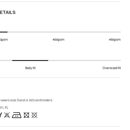
ETAILS
0gsm
400gsm
450gsm
Body fit
Oversized fit
 wears size S and is 165 centimeters
 L XL