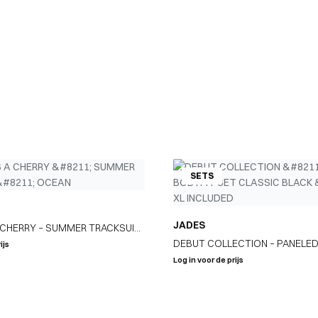
SETS
JADES
 CHERRY – SUMMER TRACKSUIT
DEBUT COLLECTION – PANELED
ijs
SET CLASSIC BLACK – SIZE XL 
Log in voor de prijs