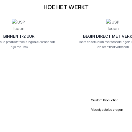
HOE HET WERKT
BINNEN 1-2 UUR
BEGIN DIRECT MET VER
 alle productafbeeldingen automatisch
Plaats de artikelen met afbeeldingen 
in je mailbox
en start met verkopen
Custom Production
Meestgestelde vragen