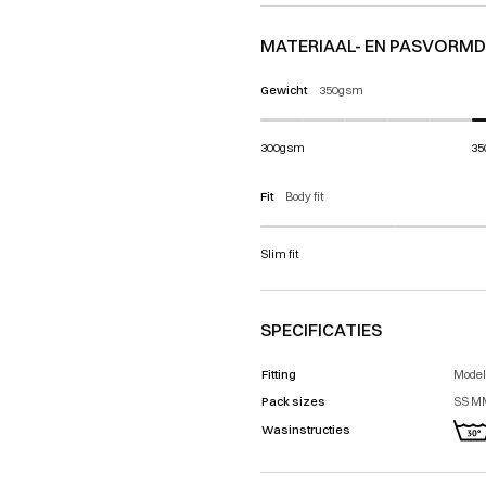
MATERIAAL- EN PASVORMD
Gewicht
350gsm
300gsm
35
Fit
Body fit
Slim fit
SPECIFICATIES
Fitting
Model
Pack sizes
SS MM
Wasinstructies