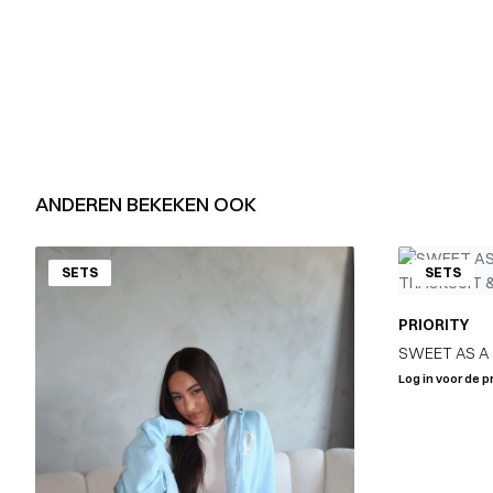
ANDEREN BEKEKEN OOK
SETS
SETS
PRIORITY
SWEET AS A
– OCEAN
Log in voor de pr