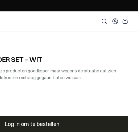
Zoeken openen
ACCOUNT
ER SET – WIT
onze producten goedkoper, maar wegens de situatie dat zich
n de kosten omhoog gegaan. Laten we sam…
s
Log in om te bestellen