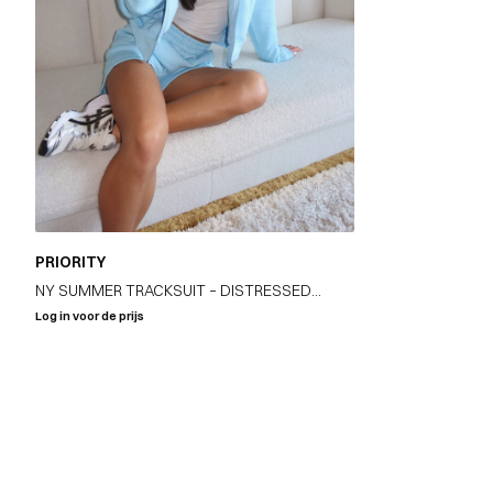
PRIORITY
NY SUMMER TRACKSUIT – DISTRESSED
DENIM PATCHES – LIGHT BLUE
Log in voor de prijs