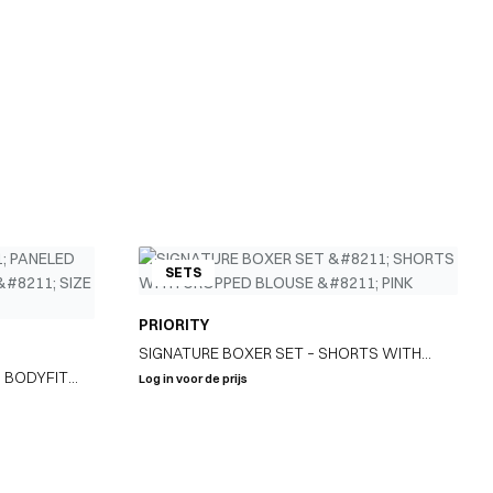
SETS
PRIORITY
SIGNATURE BOXER SET – SHORTS WITH
 BODYFIT
CROPPED BLOUSE – PINK
Log in voor de prijs
INCLUDED