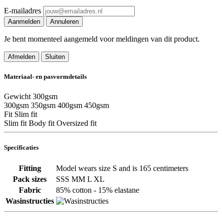
E-mailadres
Aanmelden
Annuleren
Je bent momenteel aangemeld voor meldingen van dit product.
Afmelden
Sluiten
Materiaal- en pasvormdetails
Gewicht
300gsm
300gsm
350gsm
400gsm
450gsm
Fit
Slim fit
Slim fit
Body fit
Oversized fit
Specificaties
Fitting
Model wears size S and is 165 centimeters
Pack sizes
SSS MM L XL
Fabric
85% cotton - 15% elastane
Wasinstructies