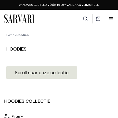
VANDAAG BESTELD VÓÓR 16:00 = VANDAAG VERZONDEN
SARVARI LOGO
Zoeken openen
Ope
Home
›
Hoodies
HOODIES
Scroll naar onze collectie
HOODIES COLLECTIE
Filter