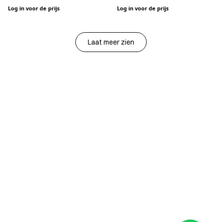
NAVY WITH YELLOW
NAVY WITH PURPLE
Log in voor de prijs
Log in voor de prijs
Laat meer zien