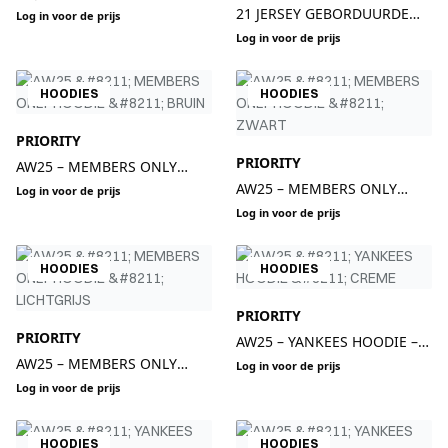
ZIP-UP VEST – ZWART
21 JERSEY GEBORDUURDE
Log in voor de prijs
ZIP-UP VEST – GEWASSEN
Log in voor de prijs
DONKERBLAUW
HOODIES
HOODIES
PRIORITY
PRIORITY
AW25 – MEMBERS ONLY
HOODIE – BRUIN
AW25 – MEMBERS ONLY
Log in voor de prijs
HOODIE – ZWART
Log in voor de prijs
HOODIES
HOODIES
PRIORITY
PRIORITY
AW25 – YANKEES HOODIE –
AW25 – MEMBERS ONLY
CREME
Log in voor de prijs
HOODIE – LICHTGRIJS
Log in voor de prijs
HOODIES
HOODIES