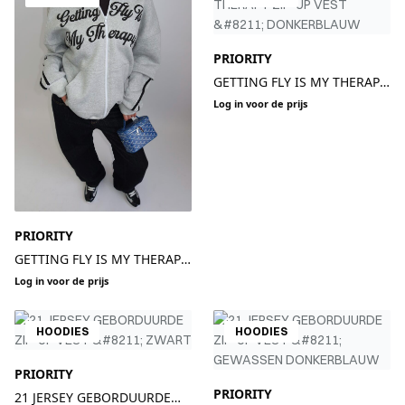
PRIORITY
GETTING FLY IS MY THERAPY
ZIP-UP VEST –
Log in voor de prijs
DONKERBLAUW
PRIORITY
GETTING FLY IS MY THERAPY
ZIP-UP VEST – GRIJS
Log in voor de prijs
HOODIES
HOODIES
PRIORITY
PRIORITY
21 JERSEY GEBORDUURDE