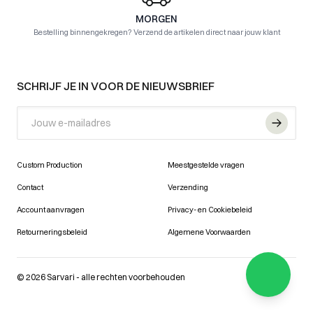
MORGEN
Bestelling binnengekregen? Verzend de artikelen direct naar jouw klant
FOOTER
SCHRIJF JE IN VOOR DE NIEUWSBRIEF
Email
Custom Production
Meestgestelde vragen
Contact
Verzending
Account aanvragen
Privacy- en Cookiebeleid
Retourneringsbeleid
Algemene Voorwaarden
© 2026 Sarvari - alle rechten voorbehouden