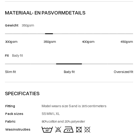
MATERIAAL- EN PASVORMDETAILS
Gewicht
350gsm
300gsm
350gsm
400gsm
450gsm
Fit
Body fit
Slim fit
Body fit
Oversized fit
SPECIFICATIES
Fitting
Model wears size S and is 165 centimeters
Pack sizes
SS MM L XL
Fabric
80% cotton and 20% polyester
Wasinstructies