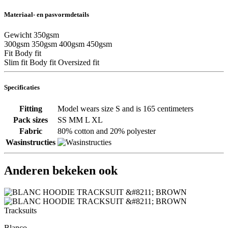
Materiaal- en pasvormdetails
Gewicht
350gsm
300gsm
350gsm
400gsm
450gsm
Fit
Body fit
Slim fit
Body fit
Oversized fit
Specificaties
Fitting
Model wears size S and is 165 centimeters
Pack sizes
SS MM L XL
Fabric
80% cotton and 20% polyester
Wasinstructies
Anderen bekeken ook
Tracksuits
Blanco