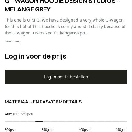
G – WAGON HOODIE DESIGN STUDIOS –
MELANGE GREY
This one is O M G. We have designed a very whole G-Wagon
for this haha! This hoodie is comfy and still classy because of
the G-Wagon. Oversized fit, kangaroo po…
Lees meer
Log in voor de prijs
Log in om te bestellen
MATERIAAL- EN PASVORMDETAILS
340gsm
Gewicht
300gsm
350gsm
400gsm
450gsm