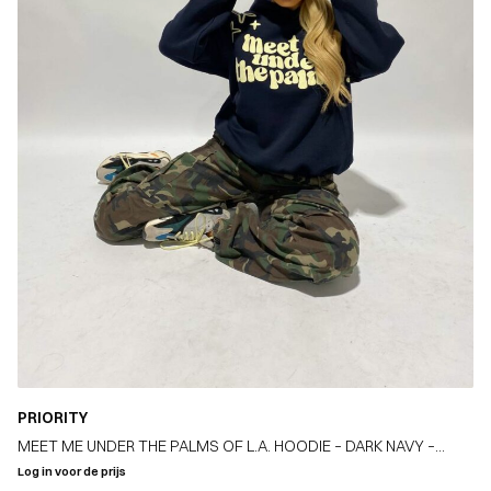
PRIORITY
MEET ME UNDER THE PALMS OF L.A. HOODIE – DARK NAVY –
PREMIUM QUALITY
Log in voor de prijs