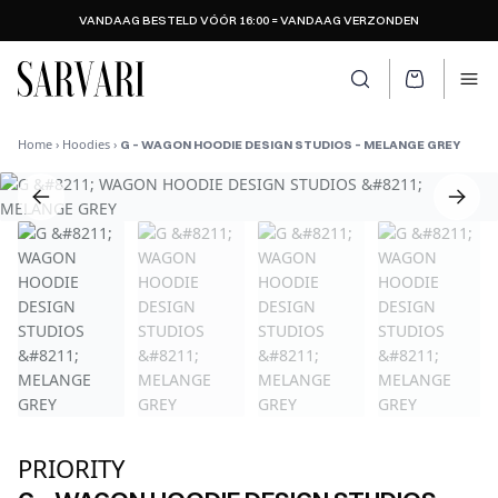
VANDAAG BESTELD VÓÓR 16:00 = VANDAAG VERZONDEN
SARVARI LOGO
Zoeken openen
Ope
Home
›
Hoodies
›
G – WAGON HOODIE DESIGN STUDIOS – MELANGE GREY
PRIORITY