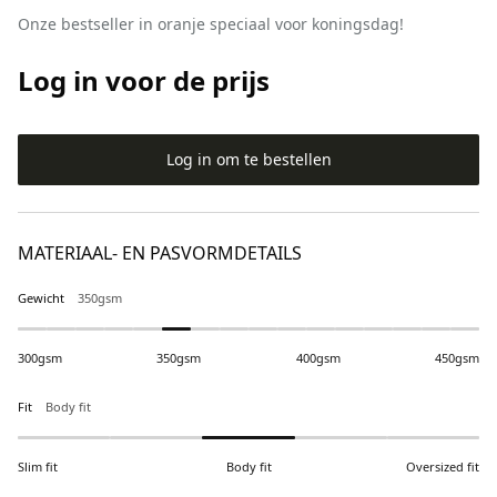
Onze bestseller in oranje speciaal voor koningsdag!
Log in voor de prijs
Log in om te bestellen
MATERIAAL- EN PASVORMDETAILS
Gewicht
350gsm
300gsm
350gsm
400gsm
450gsm
Fit
Body fit
Slim fit
Body fit
Oversized fit