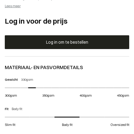
Lees meer
Log in voor de prijs
Log in om te bestellen
MATERIAAL- EN PASVORMDETAILS
Gewicht
330gsm
300gsm
350gsm
400gsm
450gsm
Fit
Body fit
Slim fit
Body fit
Oversized fit