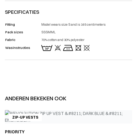
SPECIFICATIES
Fitting
Model wears size S and is 165 centimeters
Pack sizes
SSSMML
Fabric
70% cotton and 30% polyester
Wasinstructies
ANDEREN BEKEKEN OOK
ZIP-UP VESTS
PRIORITY