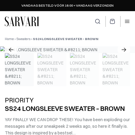
VANDAAG BESTELD VÓÓR 16:00 = VANDAAG VERZONDEN
SARVARI LOGO
Zoeken openen
Ope
Home
›
Sweaters
›
SS24 LONGSLEEVE SWEATER – BROWN
PRIORITY
SS24 LONGSLEEVE SWEATER – BROWN
YAY FINALLY WE CAN DROP THESE! You have been exploding our
messages after our sneakpeek 2 weeks ago, so here it finally is.
This design is inspired by a bestsel…