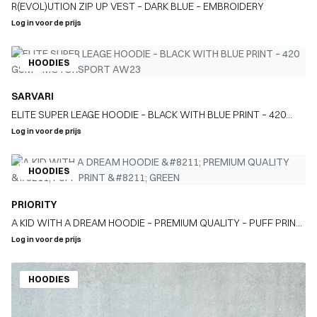
R(EVOL)UTION ZIP UP VEST – DARK BLUE – EMBROIDERY
Log in voor de prijs
HOODIES
SARVARI
ELITE SUPER LEAGE HOODIE – BLACK WITH BLUE PRINT – 420
GSM – MOTORSPORT AW23
Log in voor de prijs
HOODIES
PRIORITY
A KID WITH A DREAM HOODIE – PREMIUM QUALITY – PUFF PRINT
– GREEN
Log in voor de prijs
HOODIES