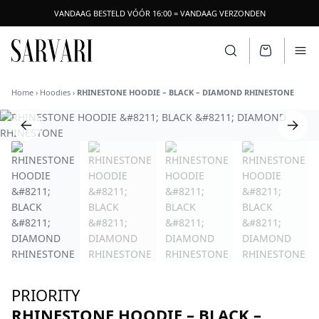
VANDAAG BESTELD VÓÓR 16:00 = VANDAAG VERZONDEN
SARVARI LOGO
Zoeken openen
Ope
Home
›
Hoodies
›
RHINESTONE HOODIE – BLACK – DIAMOND RHINESTONE
PRIORITY
RHINESTONE HOODIE – BLACK –