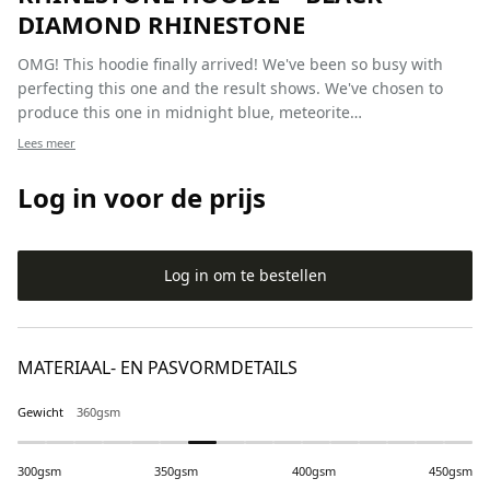
DIAMOND RHINESTONE
OMG! This hoodie finally arrived! We've been so busy with
perfecting this one and the result shows. We've chosen to
produce this one in midnight blue, meteorite…
Lees meer
Log in voor de prijs
Log in om te bestellen
MATERIAAL- EN PASVORMDETAILS
Gewicht
360gsm
300gsm
350gsm
400gsm
450gsm