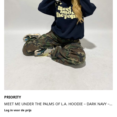
PRIORITY
MEET ME UNDER THE PALMS OF L.A. HOODIE – DARK NAVY –
PREMIUM QUALITY
Log in voor de prijs