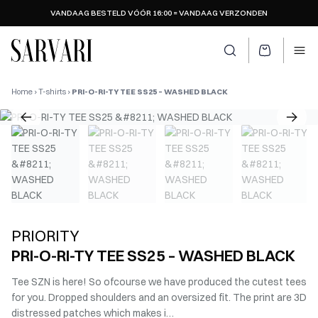
VANDAAG BESTELD VÓÓR 16:00 = VANDAAG VERZONDEN
SARVARI LOGO
Zoeken openen
Ope
Home
›
T-shirts
›
PRI-O-RI-TY TEE SS25 – WASHED BLACK
PRIORITY
PRI-O-RI-TY TEE SS25 – WASHED BLACK
Tee SZN is here! So ofcourse we have produced the cutest tees
for you. Dropped shoulders and an oversized fit. The print are 3D
distressed patches which makes i…