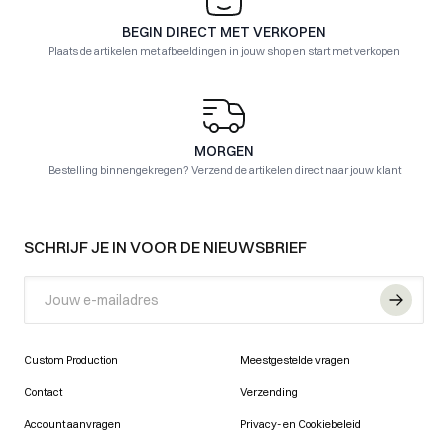
BEGIN DIRECT MET VERKOPEN
Plaats de artikelen met afbeeldingen in jouw shop en start met verkopen
MORGEN
Bestelling binnengekregen? Verzend de artikelen direct naar jouw klant
FOOTER
SCHRIJF JE IN VOOR DE NIEUWSBRIEF
Email
Custom Production
Meestgestelde vragen
Contact
Verzending
Account aanvragen
Privacy- en Cookiebeleid