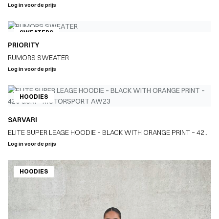
Log in voor de prijs
SWEATERS
PRIORITY
RUMORS SWEATER
Log in voor de prijs
HOODIES
SARVARI
ELITE SUPER LEAGE HOODIE – BLACK WITH ORANGE PRINT – 420
GSM – MOTORSPORT AW23
Log in voor de prijs
HOODIES