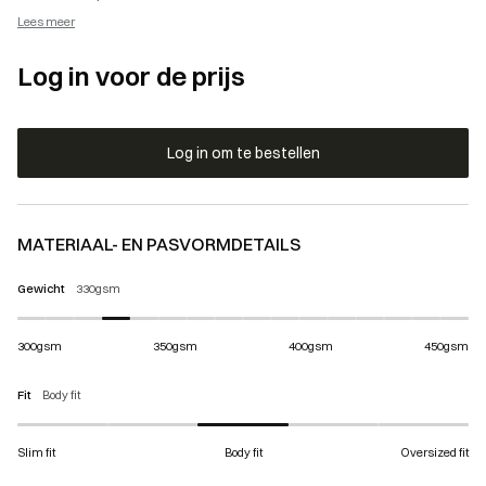
Lees meer
Log in voor de prijs
Log in om te bestellen
MATERIAAL- EN PASVORMDETAILS
Gewicht
330gsm
300gsm
350gsm
400gsm
450gsm
Fit
Body fit
Slim fit
Body fit
Oversized fit