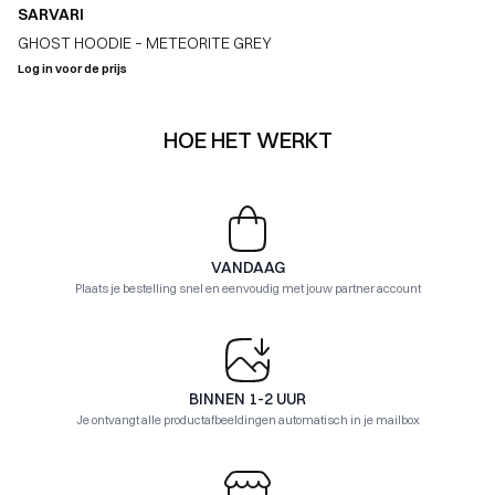
SARVARI
GHOST HOODIE – METEORITE GREY
Log in voor de prijs
HOE HET WERKT
VANDAAG
Plaats je bestelling snel en eenvoudig met jouw partner account
BINNEN 1-2 UUR
Je ontvangt alle productafbeeldingen automatisch in je mailbox