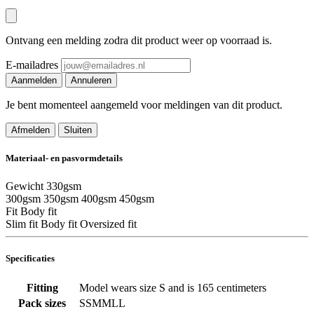
Ontvang een melding zodra dit product weer op voorraad is.
E-mailadres
Aanmelden
Annuleren
Je bent momenteel aangemeld voor meldingen van dit product.
Afmelden
Sluiten
Materiaal- en pasvormdetails
Gewicht
330gsm
300gsm
350gsm
400gsm
450gsm
Fit
Body fit
Slim fit
Body fit
Oversized fit
Specificaties
Fitting
Model wears size S and is 165 centimeters
Pack sizes
SSMMLL