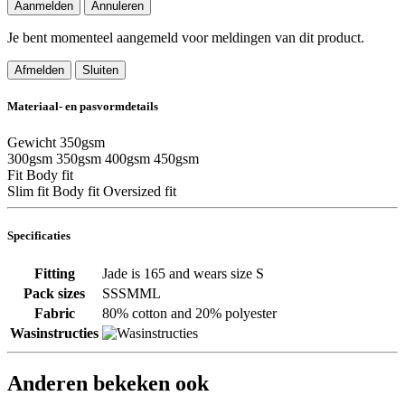
Aanmelden
Annuleren
Je bent momenteel aangemeld voor meldingen van dit product.
Afmelden
Sluiten
Materiaal- en pasvormdetails
Gewicht
350gsm
300gsm
350gsm
400gsm
450gsm
Fit
Body fit
Slim fit
Body fit
Oversized fit
Specificaties
Fitting
Jade is 165 and wears size S
Pack sizes
SSSMML
Fabric
80% cotton and 20% polyester
Wasinstructies
Anderen bekeken ook