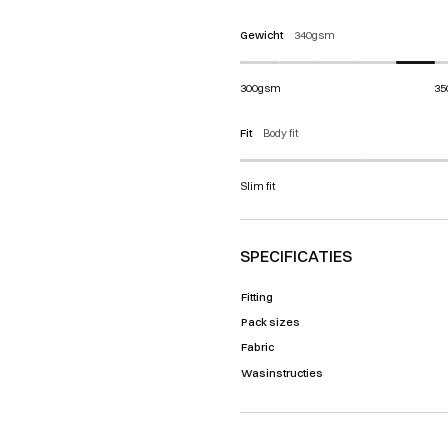
Gewicht
340gsm
300gsm
35
Fit
Body fit
Slim fit
SPECIFICATIES
Fitting
Pack sizes
Fabric
Wasinstructies