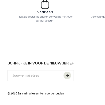
VANDAAG
Plaats je bestelling snel en eenvoudig met jouw
Je ontvangt
partner account
FOOTER
SCHRIJF JE IN VOOR DE NIEUWSBRIEF
Email
© 2026 Sarvari - alle rechten voorbehouden