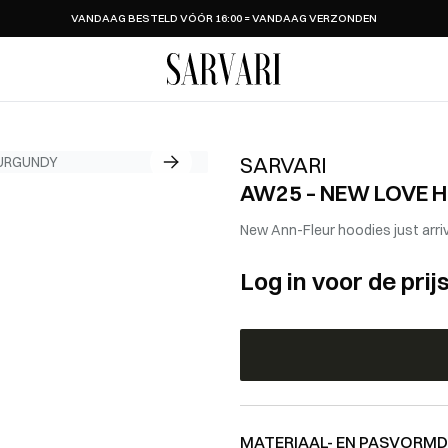
VANDAAG BESTELD VÓÓR 16:00 = VANDAAG VERZONDEN
SARVARI
SARVARI
AW25 – NEW LOVE H
New Ann-Fleur hoodies just arri
Log in voor de prij
MATERIAAL- EN PASVORMD