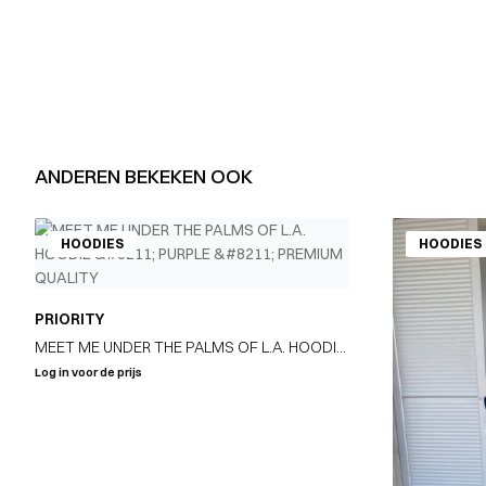
ANDEREN BEKEKEN OOK
HOODIES
HOODIES
PRIORITY
MEET ME UNDER THE PALMS OF L.A. HOODIE
– PURPLE – PREMIUM QUALITY
Log in voor de prijs