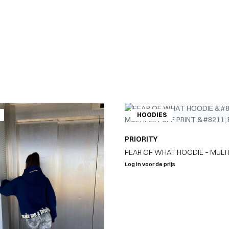
HOODIES
PRIORITY
FEAR OF WHAT HOODIE – MULT
PRINT – BORDEAUX
Log in voor de prijs