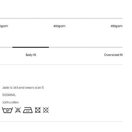
0gsm
400gsm
450gsm
Body fit
Oversized fit
Jade is 165 and wears size S
SSSMML
100% cotton