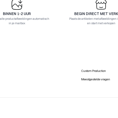
BINNEN 1-2 UUR
BEGIN DIRECT MET VER
 alle productafbeeldingen automatisch
Plaats de artikelen met afbeeldingen 
in je mailbox
en start met verkopen
Custom Production
Meestgestelde vragen