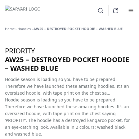
SARVARI LOGO
Zoeken openen
Ope
Home
›
Hoodies
›
AW25 – DESTROYED POCKET HOODIE – WASHED BLUE
PRIORITY
AW25 – DESTROYED POCKET HOODIE
– WASHED BLUE
Hoodie season is loading so you have to be prepared!
Therefore we have launched these amazing hoodies. It’s an
oversized hoodie, with tape print on the chest sa…
Hoodie season is loading so you have to be prepared!
Therefore we have launched these amazing hoodies. It’s an
oversized hoodie, with tape print on the chest saying
‘PRIORITY’. The hoodie has a destroyed kangaroo pocket, for
an eye-catching look. Available in 2 colours: washed black
and washed blue.