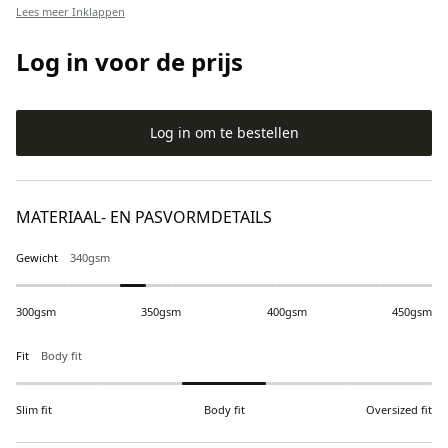
Lees meer
Inklappen
Log in voor de prijs
Log in om te bestellen
MATERIAAL- EN PASVORMDETAILS
Gewicht
340gsm
300gsm
350gsm
400gsm
450gsm
Fit
Body fit
Slim fit
Body fit
Oversized fit