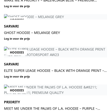
MAKE ME A PRIORITY – BALENCIAGA BLUE – PREMIUM
QUALITY – PUFF PRINT
Log in voor de prijs
HOODIES
SARVARI
GHOST HOODIE – MELANGE GREY
Log in voor de prijs
HOODIES
SARVARI
ELITE SUPER LEAGE HOODIE – BLACK WITH ORANGE PRINT –
420 GSM – MOTORSPORT AW23
Log in voor de prijs
HOODIES
PRIORITY
MEET ME UNDER THE PALMS OF L.A. HOODIE – PURPLE –